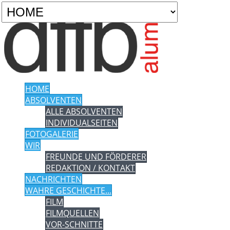
HOME
ABSOLVENTEN
ALLE ABSOLVENTEN
INDIVIDUALSEITEN
FOTOGALERIE
WIR
FREUNDE UND FÖRDERER
REDAKTION / KONTAKT
NACHRICHTEN
WAHRE GESCHICHTE...
FILM
FILMQUELLEN
VOR-SCHNITTE