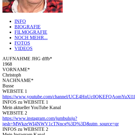
INFO
BIOGRAFIE
FILMOGRAFIE
NOCH MEHR...
FOTOS
VIDEOS
AUFNAHME JHG dffb*
1968
VORNAME*
Christoph
NACHNAME*
Busse
WEBSITE 1
https://www.youtube.com/channel/UCE4HnUc0QKEFQAomYuXl
INFOS zu WEBSITE 1
Mein aktueller YouTube Kanal
WEBSITE 2
https://www.instagram.com/jumbuluju?
igsh=MWkzeWI4NWV1cTNncg%3D%3D&utm_source=qr
INFOS zu WEBSITE 2
Mein Instagram Kanal