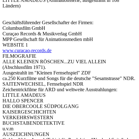
LITTLE AMADEUS (Animationsserie, ausgestrahlt in 108
Ländern)
Geschäftsführender Gesellschafter der Firmen:
Columbusfilm GmbH
Curaçao Records & Musikverlag GmbH
MPP Gesellschaft für Animationsmedien mbH
WEBSITE 1
www.curacao-records.de
FILMOGRAFIE
ALLE KLEINEN RÖSCHEN...ZU VIEL ALLEIN
(Abschlussfilm 1971).
Ausgestrahlt im "Kleinen Fernsehspiel" ZDF
ca.250 Kurzfilme und Songs für die deutsche "Sesamstrasse" NDR.
SAITENWECHSEL, Fernsehspiel NDR
Zeichentrickfilme für ARD und weltweite Ausstrahlungen:
LITTLE AMADEUS
HALLO SPENCER
DIE OBERCOOLE SÜDPOLGANG
KAISERGESCHICHTEN
VERKEHRSWESTERN
BUCHSTABENDETEKTIVE
u.v.m
AUSZEICHNUNGEN