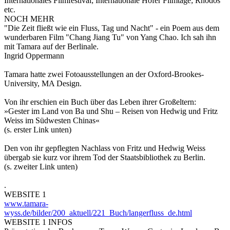
Internationales Filmfestival; Internationale Hofer Filmtage; Rhodos
etc.
NOCH MEHR
"Die Zeit fließt wie ein Fluss, Tag und Nacht" - ein Poem aus dem
wunderbaren Film "Chang Jiang Tu" von Yang Chao. Ich sah ihn
mit Tamara auf der Berlinale.
Ingrid Oppermann
Tamara hatte zwei Fotoausstellungen an der Oxford-Brookes-
University, MA Design.
Von ihr erschien ein Buch über das Leben ihrer Großeltern:
»Gester im Land von Ba und Shu – Reisen von Hedwig und Fritz
Weiss im Südwesten Chinas«
(s. erster Link unten)
Den von ihr gepflegten Nachlass von Fritz und Hedwig Weiss
übergab sie kurz vor ihrem Tod der Staatsbibliothek zu Berlin.
(s. zweiter Link unten)
.
WEBSITE 1
www.tamara-
wyss.de/bilder/200_aktuell/221_Buch/langerfluss_de.html
WEBSITE 1 INFOS