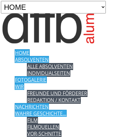
HOME
ABSOLVENTEN
ALLE ABSOLVENTEN
INDIVIDUALSEITEN
FOTOGALERIE
WIR
FREUNDE UND FÖRDERER
REDAKTION / KONTAKT
NACHRICHTEN
WAHRE GESCHICHTE...
FILM
FILMQUELLEN
VOR-SCHNITTE