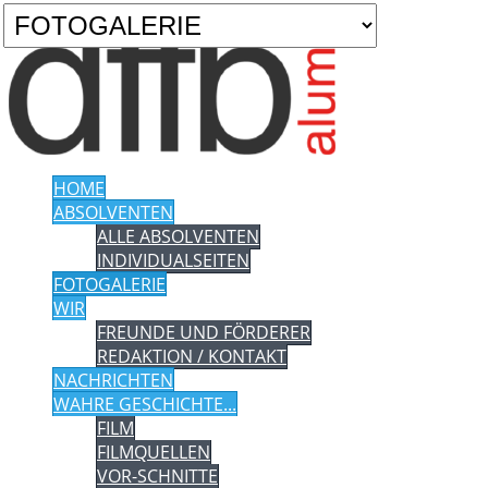
HOME
ABSOLVENTEN
ALLE ABSOLVENTEN
INDIVIDUALSEITEN
FOTOGALERIE
WIR
FREUNDE UND FÖRDERER
REDAKTION / KONTAKT
NACHRICHTEN
WAHRE GESCHICHTE...
FILM
FILMQUELLEN
VOR-SCHNITTE